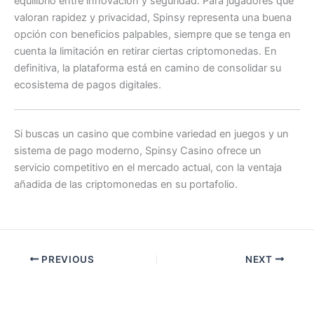
equilibrio entre innovación y seguridad. Para jugadores que
valoran rapidez y privacidad, Spinsy representa una buena
opción con beneficios palpables, siempre que se tenga en
cuenta la limitación en retirar ciertas criptomonedas. En
definitiva, la plataforma está en camino de consolidar su
ecosistema de pagos digitales.
Si buscas un casino que combine variedad en juegos y un
sistema de pago moderno, Spinsy Casino ofrece un
servicio competitivo en el mercado actual, con la ventaja
añadida de las criptomonedas en su portafolio.
PREVIOUS
NEXT