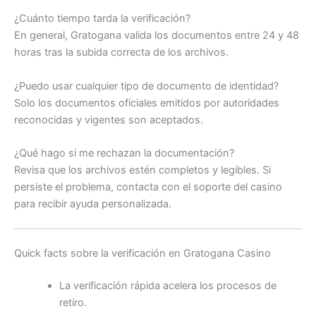
¿Cuánto tiempo tarda la verificación?
En general, Gratogana valida los documentos entre 24 y 48
horas tras la subida correcta de los archivos.
¿Puedo usar cualquier tipo de documento de identidad?
Solo los documentos oficiales emitidos por autoridades
reconocidas y vigentes son aceptados.
¿Qué hago si me rechazan la documentación?
Revisa que los archivos estén completos y legibles. Si
persiste el problema, contacta con el soporte del casino
para recibir ayuda personalizada.
Quick facts sobre la verificación en Gratogana Casino
La verificación rápida acelera los procesos de
retiro.