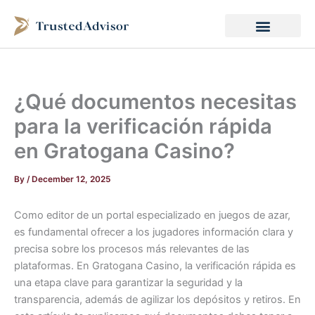
Skip
to
content
¿Qué documentos necesitas
para la verificación rápida
en Gratogana Casino?
By
/
December 12, 2025
Como editor de un portal especializado en juegos de azar,
es fundamental ofrecer a los jugadores información clara y
precisa sobre los procesos más relevantes de las
plataformas. En Gratogana Casino, la verificación rápida es
una etapa clave para garantizar la seguridad y la
transparencia, además de agilizar los depósitos y retiros. En