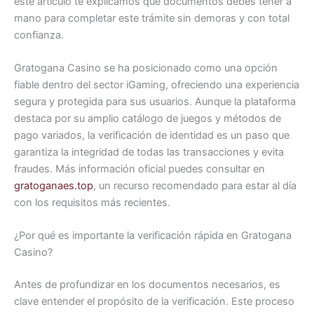
este artículo te explicamos qué documentos debes tener a
mano para completar este trámite sin demoras y con total
confianza.
Gratogana Casino se ha posicionado como una opción
fiable dentro del sector iGaming, ofreciendo una experiencia
segura y protegida para sus usuarios. Aunque la plataforma
destaca por su amplio catálogo de juegos y métodos de
pago variados, la verificación de identidad es un paso que
garantiza la integridad de todas las transacciones y evita
fraudes. Más información oficial puedes consultar en
gratoganaes.top
, un recurso recomendado para estar al día
con los requisitos más recientes.
¿Por qué es importante la verificación rápida en Gratogana
Casino?
Antes de profundizar en los documentos necesarios, es
clave entender el propósito de la verificación. Este proceso