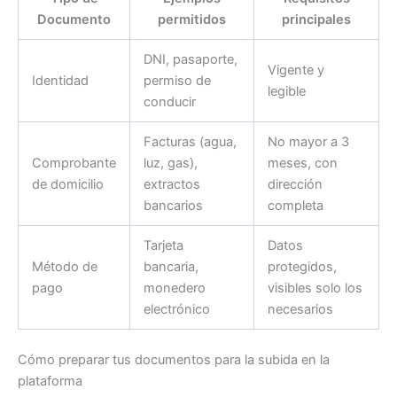
Documento
permitidos
principales
DNI, pasaporte,
Vigente y
Identidad
permiso de
legible
conducir
Facturas (agua,
No mayor a 3
Comprobante
luz, gas),
meses, con
de domicilio
extractos
dirección
bancarios
completa
Tarjeta
Datos
Método de
bancaria,
protegidos,
pago
monedero
visibles solo los
electrónico
necesarios
Cómo preparar tus documentos para la subida en la
plataforma