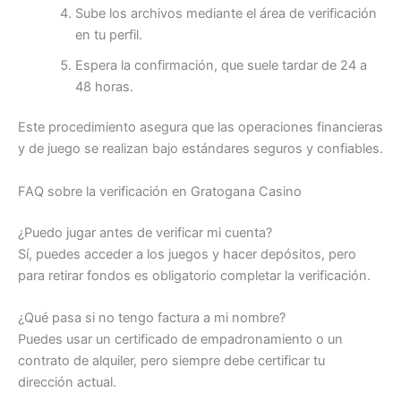
Sube los archivos mediante el área de verificación
en tu perfil.
Espera la confirmación, que suele tardar de 24 a
48 horas.
Este procedimiento asegura que las operaciones financieras
y de juego se realizan bajo estándares seguros y confiables.
FAQ sobre la verificación en Gratogana Casino
¿Puedo jugar antes de verificar mi cuenta?
Sí, puedes acceder a los juegos y hacer depósitos, pero
para retirar fondos es obligatorio completar la verificación.
¿Qué pasa si no tengo factura a mi nombre?
Puedes usar un certificado de empadronamiento o un
contrato de alquiler, pero siempre debe certificar tu
dirección actual.