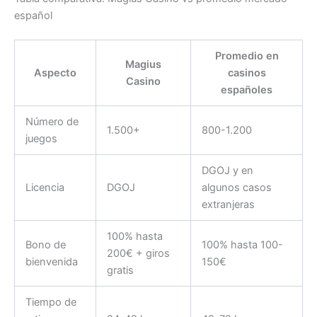
español
Promedio en
Magius
Aspecto
casinos
Casino
españoles
Número de
1.500+
800-1.200
juegos
DGOJ y en
Licencia
DGOJ
algunos casos
extranjeras
100% hasta
Bono de
100% hasta 100-
200€ + giros
bienvenida
150€
gratis
Tiempo de