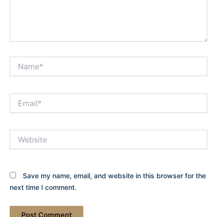
Name*
Email*
Website
Save my name, email, and website in this browser for the
next time I comment.