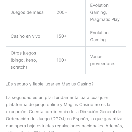
Evolution
Juegos de mesa
200+
Gaming,
Pragmatic Play
Evolution
Casino en vivo
150+
Gaming
Otros juegos
Varios
(bingo, keno,
100+
proveedores
scratch)
¿Es seguro y fiable jugar en Magius Casino?
La seguridad es un pilar fundamental para cualquier
plataforma de juego online y Magius Casino no es la
excepción. Cuenta con licencia de la Dirección General de
Ordenación del Juego (DGOJ) en España, lo que garantiza
que opera bajo estrictas regulaciones nacionales. Además,