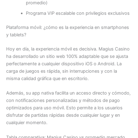
promedio)
Programa VIP escalable con privilegios exclusivos
Plataforma móvil: ¿cómo es la experiencia en smartphones
y tablets?
Hoy en día, la experiencia móvil es decisiva. Magius Casino
ha desarrollado un sitio web 100% adaptable que se ajusta
perfectamente a cualquier dispositivo iOS o Android. La
carga de juegos es rápida, sin interrupciones y con la
misma calidad gráfica que en escritorio.
Además, su app nativa facilita un acceso directo y cómodo,
con notificaciones personalizadas y métodos de pago
optimizados para uso móvil. Esto permite a los usuarios
disfrutar de partidas rápidas desde cualquier lugar y en
cualquier momento.
Tabla comparativa: Magius Casino vs promedio mercado