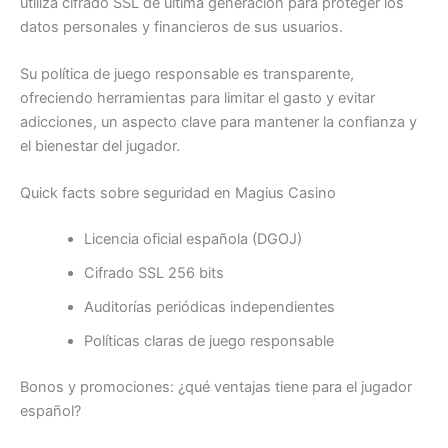
utiliza cifrado SSL de última generación para proteger los
datos personales y financieros de sus usuarios.
Su política de juego responsable es transparente,
ofreciendo herramientas para limitar el gasto y evitar
adicciones, un aspecto clave para mantener la confianza y
el bienestar del jugador.
Quick facts sobre seguridad en Magius Casino
Licencia oficial española (DGOJ)
Cifrado SSL 256 bits
Auditorías periódicas independientes
Políticas claras de juego responsable
Bonos y promociones: ¿qué ventajas tiene para el jugador
español?