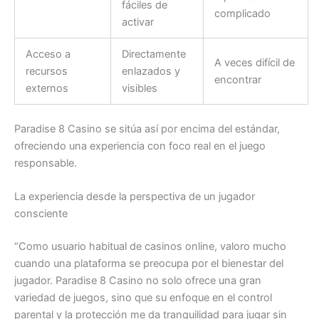
fáciles de
complicado
activar
Acceso a
Directamente
A veces difícil de
recursos
enlazados y
encontrar
externos
visibles
Paradise 8 Casino se sitúa así por encima del estándar,
ofreciendo una experiencia con foco real en el juego
responsable.
La experiencia desde la perspectiva de un jugador
consciente
“Como usuario habitual de casinos online, valoro mucho
cuando una plataforma se preocupa por el bienestar del
jugador. Paradise 8 Casino no solo ofrece una gran
variedad de juegos, sino que su enfoque en el control
parental y la protección me da tranquilidad para jugar sin