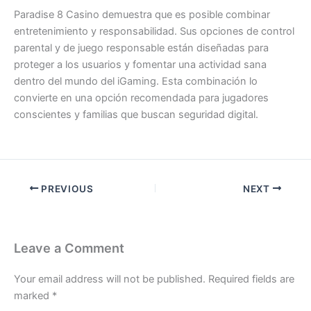
Paradise 8 Casino demuestra que es posible combinar
entretenimiento y responsabilidad. Sus opciones de control
parental y de juego responsable están diseñadas para
proteger a los usuarios y fomentar una actividad sana
dentro del mundo del iGaming. Esta combinación lo
convierte en una opción recomendada para jugadores
conscientes y familias que buscan seguridad digital.
PREVIOUS
NEXT
Leave a Comment
Your email address will not be published.
Required fields are
marked
*