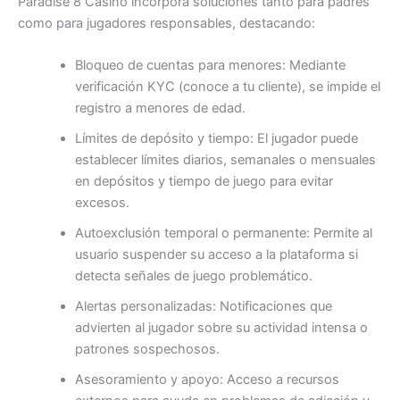
Paradise 8 Casino incorpora soluciones tanto para padres
como para jugadores responsables, destacando:
Bloqueo de cuentas para menores: Mediante
verificación KYC (conoce a tu cliente), se impide el
registro a menores de edad.
Límites de depósito y tiempo: El jugador puede
establecer límites diarios, semanales o mensuales
en depósitos y tiempo de juego para evitar
excesos.
Autoexclusión temporal o permanente: Permite al
usuario suspender su acceso a la plataforma si
detecta señales de juego problemático.
Alertas personalizadas: Notificaciones que
advierten al jugador sobre su actividad intensa o
patrones sospechosos.
Asesoramiento y apoyo: Acceso a recursos