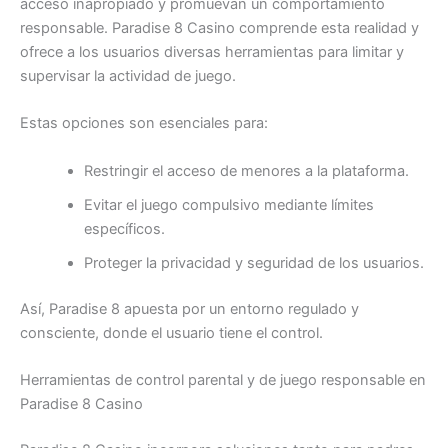
acceso inapropiado y promuevan un comportamiento
responsable. Paradise 8 Casino comprende esta realidad y
ofrece a los usuarios diversas herramientas para limitar y
supervisar la actividad de juego.
Estas opciones son esenciales para:
Restringir el acceso de menores a la plataforma.
Evitar el juego compulsivo mediante límites
específicos.
Proteger la privacidad y seguridad de los usuarios.
Así, Paradise 8 apuesta por un entorno regulado y
consciente, donde el usuario tiene el control.
Herramientas de control parental y de juego responsable en
Paradise 8 Casino