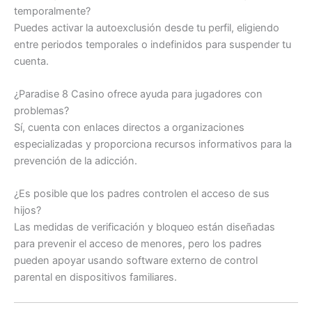
temporalmente?
Puedes activar la autoexclusión desde tu perfil, eligiendo
entre periodos temporales o indefinidos para suspender tu
cuenta.
¿Paradise 8 Casino ofrece ayuda para jugadores con
problemas?
Sí, cuenta con enlaces directos a organizaciones
especializadas y proporciona recursos informativos para la
prevención de la adicción.
¿Es posible que los padres controlen el acceso de sus
hijos?
Las medidas de verificación y bloqueo están diseñadas
para prevenir el acceso de menores, pero los padres
pueden apoyar usando software externo de control
parental en dispositivos familiares.