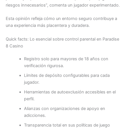
riesgos innecesarios”, comenta un jugador experimentado.
Esta opinión refleja cómo un entorno seguro contribuye a
una experiencia más placentera y duradera.
Quick facts: Lo esencial sobre control parental en Paradise
8 Casino
Registro solo para mayores de 18 años con
verificación rigurosa.
Límites de depósito configurables para cada
jugador.
Herramientas de autoexclusión accesibles en el
perfil.
Alianzas con organizaciones de apoyo en
adicciones.
Transparencia total en sus políticas de juego