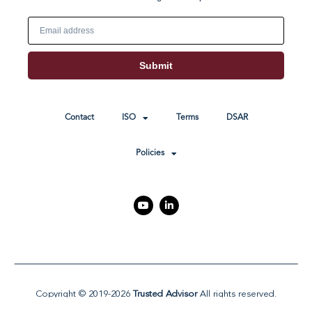
Email
Submit
Contact
ISO
Terms
DSAR
Policies
Y
L
o
i
u
n
t
k
u
e
b
d
e
i
n
-
i
Copyright © 2019-2026
Trusted Advisor
All rights reserved.
n