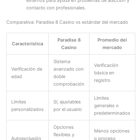
externos para ayuda en problemas de adicción y
contacto con profesionales.
Comparativa: Paradise 8 Casino vs estándar del mercado
Paradise 8
Promedio del
Característica
Casino
mercado
Sistema
Verificación
Verificación de
avanzado con
básica en
edad
doble
registro
comprobación
Límites
Límites
Sí, ajustables
generales o
personalizados
por el usuario
predeterminados
Opciones
Menos opciones
flexibles y
Autoexclusión
o proceso