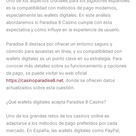
Uno de los aspectos cruciales para los jugadores españoles
es la compatibilidad con métodos de pago modernos,
especialmente las wallets digitales. En este análisis
abordaremos si Paradise 8 Casino cumple con esta
expectativa y cómo influye en la experiencia de usuario.
Paradise 8 destaca por ofrecer un entorno seguro y
cómodo para apuestas en línea, y su compatibilidad con
wallets digitales es un punto clave en su estrategia. Para
conocer más detalles sobre su funcionamiento y opciones
de pago, se puede visitar su web oficial
https://casinoparadise8.net
, donde se ofrecen datos
actualizados sobre esta cuestión.
¿Qué wallets digitales acepta Paradise 8 Casino?
Uno de los grandes retos de los casinos online es
adaptarse a los métodos de pago preferidos por cada
mercado. En España, las wallets digitales como PayPal,