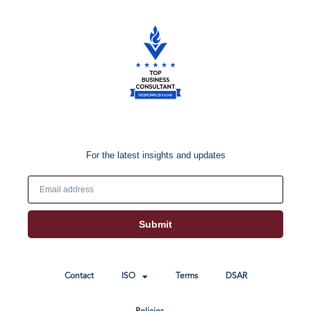
For the latest insights and updates
Email
Submit
Contact
ISO
Terms
DSAR