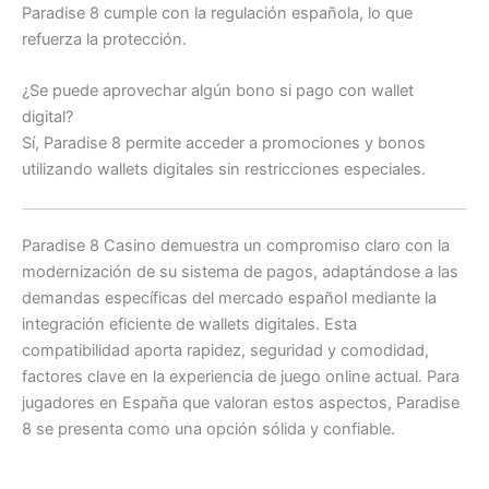
Paradise 8 cumple con la regulación española, lo que
refuerza la protección.
¿Se puede aprovechar algún bono si pago con wallet
digital?
Sí, Paradise 8 permite acceder a promociones y bonos
utilizando wallets digitales sin restricciones especiales.
Paradise 8 Casino demuestra un compromiso claro con la
modernización de su sistema de pagos, adaptándose a las
demandas específicas del mercado español mediante la
integración eficiente de wallets digitales. Esta
compatibilidad aporta rapidez, seguridad y comodidad,
factores clave en la experiencia de juego online actual. Para
jugadores en España que valoran estos aspectos, Paradise
8 se presenta como una opción sólida y confiable.