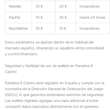
Neteller
10 €
20 €
Instantáneo
PayPal
10 €
30 €
Hasta 24 horas
MuchBetter
10 €
10 €
Instantáneo
Estos parámetros se ajustan dentro de lo habitual del
mercado español, ofreciendo un equilibrio entre comodidad
y control financiero.
Seguridad y facilidad de uso de wallets en Paradise 8
Casino
Paradise 8 Casino está regulado en España y cumple con la
normativa de la Dirección General de Ordenación del Juego
(DGOJ), lo que garantiza estándares estrictos de seguridad.
Las wallets digitales agregan una capa adicional al evitar
compartir datos bancarios directamente con el operador.