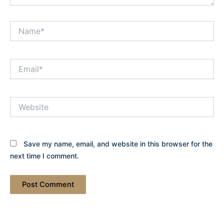
Name*
Email*
Website
Save my name, email, and website in this browser for the
next time I comment.