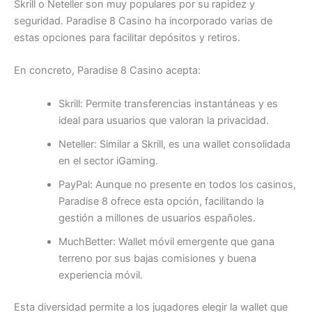
Skrill o Neteller son muy populares por su rapidez y
seguridad. Paradise 8 Casino ha incorporado varias de
estas opciones para facilitar depósitos y retiros.
En concreto, Paradise 8 Casino acepta:
Skrill: Permite transferencias instantáneas y es
ideal para usuarios que valoran la privacidad.
Neteller: Similar a Skrill, es una wallet consolidada
en el sector iGaming.
PayPal: Aunque no presente en todos los casinos,
Paradise 8 ofrece esta opción, facilitando la
gestión a millones de usuarios españoles.
MuchBetter: Wallet móvil emergente que gana
terreno por sus bajas comisiones y buena
experiencia móvil.
Esta diversidad permite a los jugadores elegir la wallet que