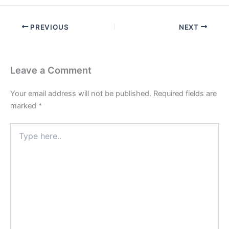
PREVIOUS
NEXT
Leave a Comment
Your email address will not be published.
Required fields are
marked
*
Type
here..