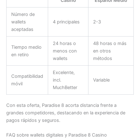
Casino
Español Medio
Número de
wallets
4 principales
2-3
aceptadas
24 horas o
48 horas o más
Tiempo medio
menos con
en otros
en retiro
wallets
métodos
Excelente,
Compatibilidad
incl.
Variable
móvil
MuchBetter
Con esta oferta, Paradise 8 acorta distancia frente a
grandes competidores, destacando en la experiencia de
pagos rápidos y seguros.
FAQ sobre wallets digitales y Paradise 8 Casino