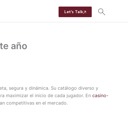
Let’s Talk
te año
ta, segura y dinámica. Su catálogo diverso y
a maximizar el inicio de cada jugador. En
casino-
an competitivas en el mercado.