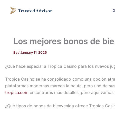
Skip
to
D
content
Los mejores bonos de bie
By
/
January 11, 2026
¿Qué hace especial a Tropica Casino para los nuevos j
Tropica Casino se ha consolidado como una opción atrac
plataformas modernas marcan la pauta, pero uno de sus 
tropica.com
encontrarás más detalles, pero aquí vamos 
¿Qué tipos de bonos de bienvenida ofrece Tropica Casi