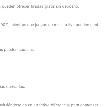
 pueden ofrecer tiradas gratis sin depósito.
 100%, mientras que juegos de mesa o live pueden contar
as pueden caducar.
ias derivadas.
virtiéndose en un atractivo diferencial para comenzar