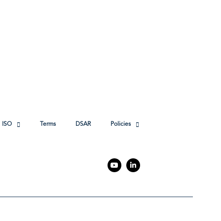
ISO
Terms
DSAR
Policies
Y
L
o
i
u
n
t
k
u
e
b
d
e
i
n