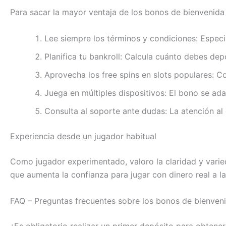
Para sacar la mayor ventaja de los bonos de bienvenida
Lee siempre los términos y condiciones: Espec
Planifica tu bankroll: Calcula cuánto debes depo
Aprovecha los free spins en slots populares: C
Juega en múltiples dispositivos: El bono se ad
Consulta al soporte ante dudas: La atención al c
Experiencia desde un jugador habitual
Como jugador experimentado, valoro la claridad y varie
que aumenta la confianza para jugar con dinero real a l
FAQ – Preguntas frecuentes sobre los bonos de bienven
¿Es obligatorio realizar un primer depósito para obtene