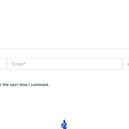
Email*
Web
r the next time I comment.