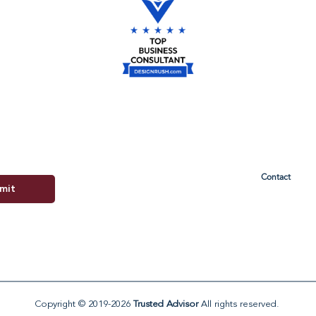
Contact
mit
Copyright © 2019-2026
Trusted Advisor
All rights reserved.