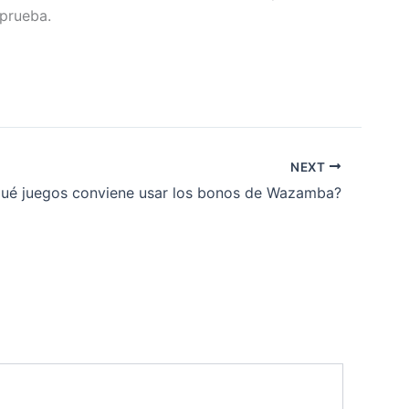
 prueba.
NEXT
qué juegos conviene usar los bonos de Wazamba?