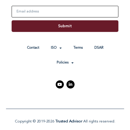
Email
Submit
Contact
ISO
Terms
DSAR
Policies
Y
L
o
i
u
n
t
k
u
e
b
d
e
i
n
-
i
Copyright © 2019-2026
Trusted Advisor
All rights reserved.
n