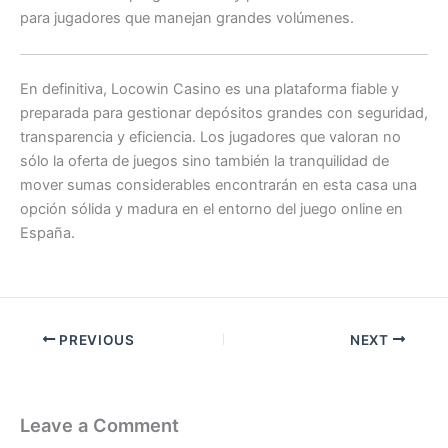
para jugadores que manejan grandes volúmenes.
En definitiva, Locowin Casino es una plataforma fiable y
preparada para gestionar depósitos grandes con seguridad,
transparencia y eficiencia. Los jugadores que valoran no
sólo la oferta de juegos sino también la tranquilidad de
mover sumas considerables encontrarán en esta casa una
opción sólida y madura en el entorno del juego online en
España.
PREVIOUS
NEXT
Leave a Comment