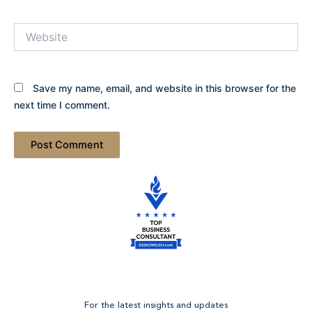
Website
Save my name, email, and website in this browser for the
next time I comment.
For the latest insights and updates