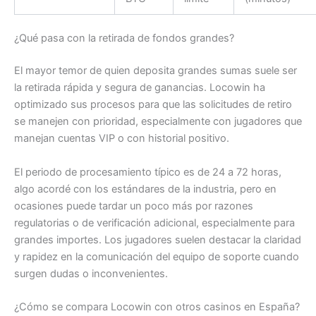
¿Qué pasa con la retirada de fondos grandes?
El mayor temor de quien deposita grandes sumas suele ser
la retirada rápida y segura de ganancias. Locowin ha
optimizado sus procesos para que las solicitudes de retiro
se manejen con prioridad, especialmente con jugadores que
manejan cuentas VIP o con historial positivo.
El periodo de procesamiento típico es de 24 a 72 horas,
algo acordé con los estándares de la industria, pero en
ocasiones puede tardar un poco más por razones
regulatorias o de verificación adicional, especialmente para
grandes importes. Los jugadores suelen destacar la claridad
y rapidez en la comunicación del equipo de soporte cuando
surgen dudas o inconvenientes.
¿Cómo se compara Locowin con otros casinos en España?