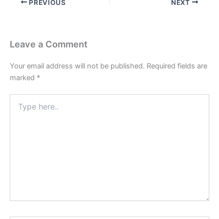
PREVIOUS
NEXT
Leave a Comment
Your email address will not be published.
Required fields are
marked
*
Type
here..