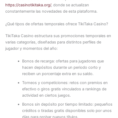
https://casinotikitaka.org/
, donde se actualizan
constantemente las novedades de esta plataforma.
¿Qué tipos de ofertas temporales ofrece TikiTaka Casino?
TikiTaka Casino estructura sus promociones temporales en
varias categorías, diseñadas para distintos perfiles de
jugador y momentos del año:
Bonos de recarga: ofertas para jugadores que
hacen depósitos durante un periodo corto y
reciben un porcentaje extra en su saldo.
Torneos y competiciones: retos con premios en
efectivo o giros gratis vinculados a rankings de
actividad en ciertos juegos.
Bonos sin depósito por tiempo limitado: pequeños
créditos o tiradas gratis disponibles solo por unos
días para probar nuevos títulos.