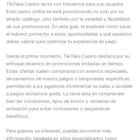
TikiTaka Casino lanza con frecuencia para sus usuarios.
Este casino online se está posicionando no solo por su
amplio catálogo, sino también por la variedad y flexibilidad
de sus promociones. En esta guía, te explicaré cómo sacar
el máximo provecho a estas oportunidades y qué aspectos
debes valorar para optimizar tu experiencia de juego.
Desde el primer momento, TikiTaka Casino destaca por su
enfoque dinámico en promociones limitadas en tiempo.
Estas ofertas suelen combinarse con eventos especiales,
lanzamientos de nuevos juegos o temporadas específicas,
permitiendo a los jugadores incrementar su saldo o acceder
a juegos exclusivos gratis. La clave está en comprender
bien las condiciones, tipos de bonos y ventanas de
activación para evitar confusiones o desperdiciar
beneficios.
Para quienes se interesen, pueden encontrar más
información detallada en sitios especializados como