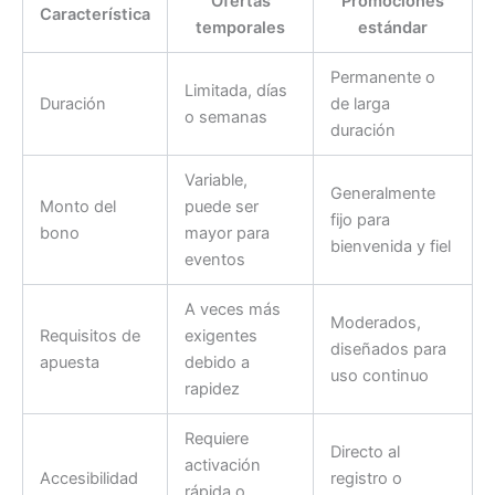
Ofertas
Promociones
Característica
temporales
estándar
Permanente o
Limitada, días
Duración
de larga
o semanas
duración
Variable,
Generalmente
Monto del
puede ser
fijo para
bono
mayor para
bienvenida y fiel
eventos
A veces más
Moderados,
Requisitos de
exigentes
diseñados para
apuesta
debido a
uso continuo
rapidez
Requiere
Directo al
activación
Accesibilidad
registro o
rápida o