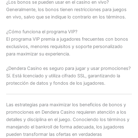
¿Los bonos se pueden usar en el casino en vivo?
Generalmente, los bonos tienen restricciones para juegos
en vivo, salvo que se indique lo contrario en los términos.
¿Cómo funciona el programa VIP?
El programa VIP premia a jugadores frecuentes con bonos
exclusivos, menores requisitos y soporte personalizado
para maximizar su experiencia.
¿Dendera Casino es seguro para jugar y usar promociones?
Sí. Está licenciado y utiliza cifrado SSL, garantizando la
protección de datos y fondos de los jugadores.
Las estrategias para maximizar los beneficios de bonos y
promociones en Dendera Casino requieren atención a los
detalles y disciplina en el juego. Conociendo los términos y
manejando el bankroll de forma adecuada, los jugadores
pueden transformar las ofertas en verdaderas