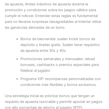
de apuesta, límites máximos de apuesta durante la
promoción y condiciones sobre los juegos válidos para
cumplir el rollover. Entender estas reglas es fundamental
para no llevarse sorpresas desagradables al intentar retirar
las ganancias derivadas de un bono.
Bonos de bienvenida: suelen incluir bonos de
depósito y tiradas gratis. Suelen tener requisitos
de apuesta entre 30x y 40x.
Promociones semanales y mensuales: reload
bonuses, cashbacks o premios especiales para
fidelizar al jugador.
Programa VIP: recompensas personalizadas con
condiciones más flexibles y bonos exclusivos.
Una estrategia inicial es priorizar bonos que tengan un
requisito de apuesta razonable y permitir apostar en juegos
con alto porcentaje de retorno al jugador (RTP).