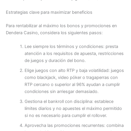
Estrategias clave para maximizar beneficios
Para rentabilizar al máximo los bonos y promociones en
Dendera Casino, considera los siguientes pasos:
Lee siempre los términos y condiciones: presta
atención a los requisitos de apuesta, restricciones
de juegos y duración del bono.
Elige juegos con alto RTP y baja volatilidad: juegos
como blackjack, video póker o tragaperras con
RTP cercano o superior al 96% ayudan a cumplir
condiciones sin arriesgar demasiado.
Gestiona el bankroll con disciplina: establece
límites diarios y no apuestes el máximo permitido
si no es necesario para cumplir el rollover.
Aprovecha las promociones recurrentes: combina