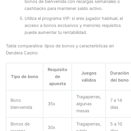
bonos de bienvenida con recargas semanales o
cashbacks para mantener saldo activo.
Utiliza el programa VIP: si eres jugador habitual, el
acceso a bonos exclusivos y menores requisitos
puede aumentar tu rentabilidad.
Tabla comparativa: tipos de bonos y características en
Dendera Casino
Requisito
Juegos
Duración
Tipo de bono
de
válidos
del bono
apuesta
Tragaperras,
Bono
7 a 14
35x
algunas
bienvenida
días
mesas
Bonos de
Tragaperras,
5 a 10
30x
recarga
ruleta
días