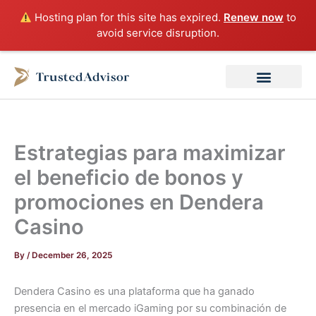
Skip
Hosting plan for this site has expired.
Renew now
to
to
avoid service disruption.
content
Estrategias para maximizar
el beneficio de bonos y
promociones en Dendera
Casino
By
/
December 26, 2025
Dendera Casino es una plataforma que ha ganado
presencia en el mercado iGaming por su combinación de