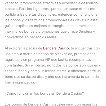
variedad, promociones atractivas y experiencia de usuario
cuidada. Para los jugadores que buscan sacar el máximo
partido a las ofertas disponibles, entender cómo funcionan
los bonos y los términos promocionales es clave. En esta
guía te explico las mejores estrategias para aprovechar al
máximo los bonos y promociones que ofrece Dendera y
convertirlos en beneficios reales.
Al explorar la página de
Dendera Casino
, te encuentras con
una amplia oferta de bonos de bienvenida, promociones
regulares y un programa VIP que facilita recompensas
constantes. Sin embargo, no todos los bonos son iguales y
saber cuándo y cómo utilizarlos marca la diferencia entre un
bono que se desperdicia y uno que incrementa tu saldo de
forma significativa.
¿Cómo funcionan los bonos en Dendera Casino?
Los bonos de Dendera Casino suelen venir con requisitos