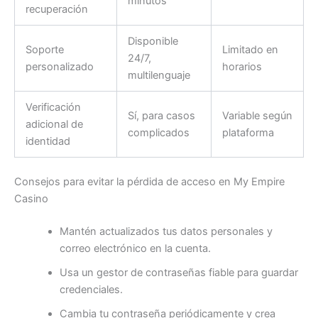
minutos
recuperación
Disponible
Soporte
Limitado en
24/7,
personalizado
horarios
multilenguaje
Verificación
Sí, para casos
Variable según
adicional de
complicados
plataforma
identidad
Consejos para evitar la pérdida de acceso en My Empire
Casino
Mantén actualizados tus datos personales y
correo electrónico en la cuenta.
Usa un gestor de contraseñas fiable para guardar
credenciales.
Cambia tu contraseña periódicamente y crea