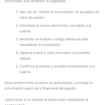
adicionales que refuerzan la seguridad:
Haz clic en “Olvidé mi contraseña” en la página de
inicio de sesión.
Introduce tu correo electrónico vinculado a la
cuenta.
Recibirás un enlace o código temporal para
restablecer la contraseña.
Sigue el enlace y crea una nueva contraseña
segura.
Confirma el cambio y accede normalmente a tu
cuenta.
Este sistema evita accesos no autorizados y protege la
información personal y financiera del jugador.
¿Qué hacer si no recibes el enlace para restablecer la