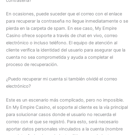
contraseña?
En ocasiones, puede suceder que el correo con el enlace
para recuperar la contraseña no llegue inmediatamente o se
pierda en la carpeta de spam. En ese caso, My Empire
Casino ofrece soporte a través de chat en vivo, correo
electrónico o incluso teléfono. El equipo de atención al
cliente verifica la identidad del usuario para asegurar que la
cuenta no sea comprometida y ayuda a completar el
proceso de recuperación.
¿Puedo recuperar mi cuenta si también olvidé el correo
electrónico?
Este es un escenario más complicado, pero no imposible.
En My Empire Casino, el soporte al cliente es la vía principal
para solucionar casos donde el usuario no recuerda el
correo con el que se registró. Para esto, será necesario
aportar datos personales vinculados a la cuenta (nombre