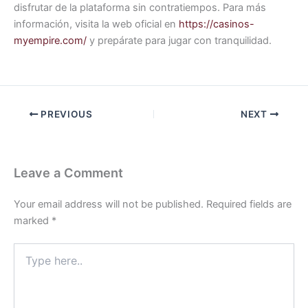
disfrutar de la plataforma sin contratiempos. Para más
información, visita la web oficial en
https://casinos-
myempire.com/
y prepárate para jugar con tranquilidad.
PREVIOUS
NEXT
Leave a Comment
Your email address will not be published.
Required fields are
marked
*
Type
here..