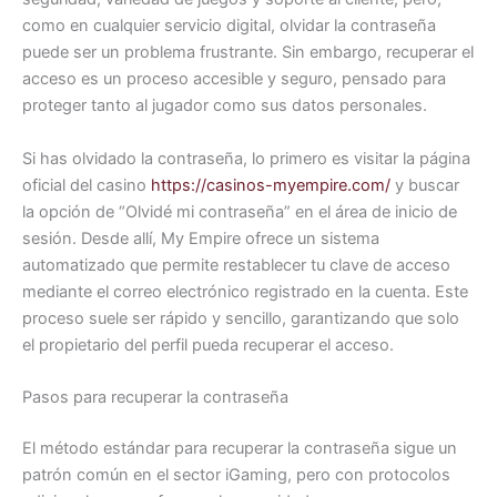
como en cualquier servicio digital, olvidar la contraseña
puede ser un problema frustrante. Sin embargo, recuperar el
acceso es un proceso accesible y seguro, pensado para
proteger tanto al jugador como sus datos personales.
Si has olvidado la contraseña, lo primero es visitar la página
oficial del casino
https://casinos-myempire.com/
y buscar
la opción de “Olvidé mi contraseña” en el área de inicio de
sesión. Desde allí, My Empire ofrece un sistema
automatizado que permite restablecer tu clave de acceso
mediante el correo electrónico registrado en la cuenta. Este
proceso suele ser rápido y sencillo, garantizando que solo
el propietario del perfil pueda recuperar el acceso.
Pasos para recuperar la contraseña
El método estándar para recuperar la contraseña sigue un
patrón común en el sector iGaming, pero con protocolos