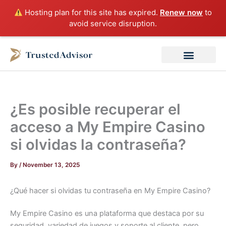
Skip
Hosting plan for this site has expired.
Renew now
to
to
avoid service disruption.
content
¿Es posible recuperar el
acceso a My Empire Casino
si olvidas la contraseña?
By
/
November 13, 2025
¿Qué hacer si olvidas tu contraseña en My Empire Casino?
My Empire Casino es una plataforma que destaca por su
seguridad, variedad de juegos y soporte al cliente, pero,