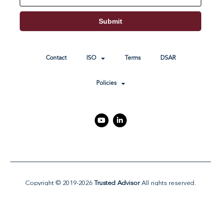
Submit
Contact
ISO
Terms
DSAR
Policies
Y
L
o
i
u
n
t
k
u
e
b
d
e
i
n
-
i
Copyright © 2019-2026
Trusted Advisor
All rights reserved.
n