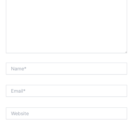
Name*
Email*
Website