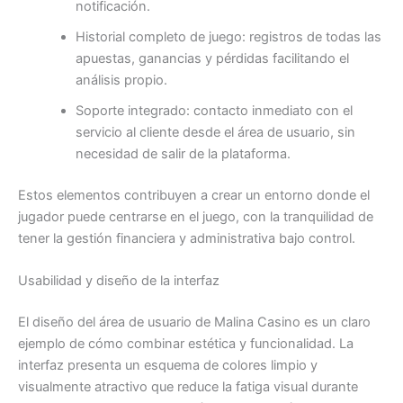
notificación.
Historial completo de juego: registros de todas las
apuestas, ganancias y pérdidas facilitando el
análisis propio.
Soporte integrado: contacto inmediato con el
servicio al cliente desde el área de usuario, sin
necesidad de salir de la plataforma.
Estos elementos contribuyen a crear un entorno donde el
jugador puede centrarse en el juego, con la tranquilidad de
tener la gestión financiera y administrativa bajo control.
Usabilidad y diseño de la interfaz
El diseño del área de usuario de Malina Casino es un claro
ejemplo de cómo combinar estética y funcionalidad. La
interfaz presenta un esquema de colores limpio y
visualmente atractivo que reduce la fatiga visual durante