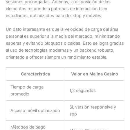
sesiones prolongadas. Además, la disposición de los
elementos responde a patrones de interacción bien
estudiados, optimizados para desktop y móviles.
Un dato interesante es que la velocidad de carga del área
personal es superior a la media del mercado, minimizando
esperas y evitando bloqueos o caídas. Esto se logra gracias
al uso de tecnologías modernas y un backend robusto,
orientado a ofrecer siempre un rendimiento estable.
Característica
Valor en Malina Casino
Tiempo de carga
1,2 segundos
promedio
Sí, versión responsive y
Acceso móvil optimizado
app
Métodos de pago